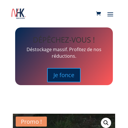
DÉPÊCHEZ-VOUS !
Déstockage massif. Profitez de nos
réductions.
Je fonce
Promo !