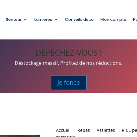
Senteur
Lumières
Conseils déco
Mon compte
P
DÉPÊCHEZ-VOUS !
Déstockage massif. Profitez de nos réductions.
Je fonce
Accueil
→
Repas
→
Assiettes
→ RICE pet