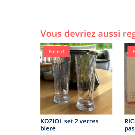
Vous devriez aussi reg
Promo !
KOZIOL set 2 verres
RIC
biere
pas