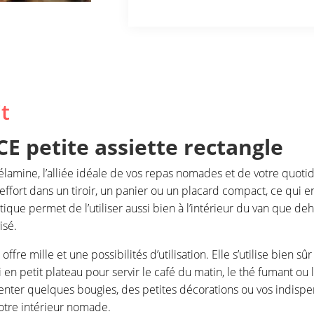
petite
assiette
rectangle
t
E petite assiette rectangle
élamine, l’alliée idéale de vos repas nomades et de votre quoti
ans effort dans un tiroir, un panier ou un placard compact, ce qui 
atique permet de l’utiliser aussi bien à l’intérieur du van que d
isé.
offre mille et une possibilités d’utilisation. Elle s’utilise bien 
 en petit plateau pour servir le café du matin, le thé fumant ou 
enter quelques bougies, des petites décorations ou vos indispe
otre intérieur nomade.