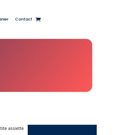
anier
Contact
ite assiette
Le
Le