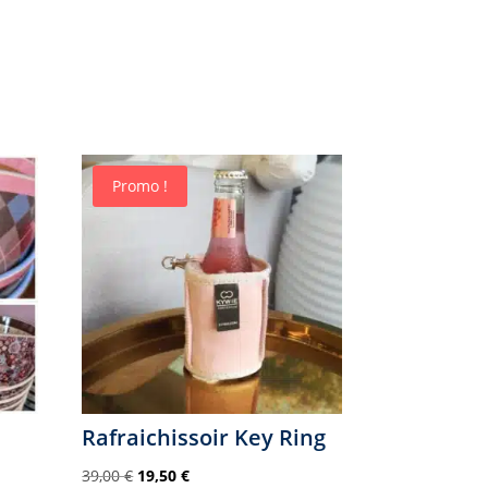
Promo !
Rafraichissoir Key Ring
Le
Le
39,00
€
19,50
€