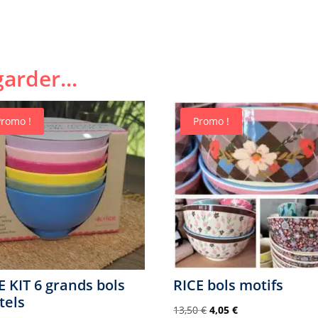
arder...
Promo !
Promo !
E KIT 6 grands bols
RICE bols motifs
tels
Le
Le
13,50
€
4,05
€