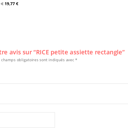
Le
Le
0
€
19,77
€
prix
prix
prix
prix
initial
actuel
initial
actuel
était :
est :
était :
est :
13,50 €.
4,05 €.
65,90 €.
19,77 €.
tre avis sur “RICE petite assiette rectangle”
 champs obligatoires sont indiqués avec
*