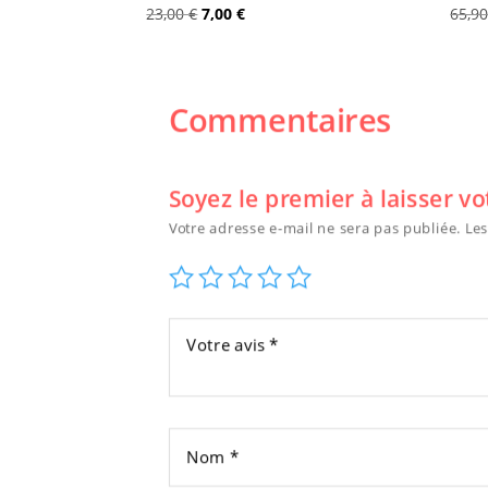
Le
Le
23,00
€
7,00
€
65,9
prix
prix
initial
actuel
était :
est :
Commentaires
23,00 €.
7,00 €.
Soyez le premier à laisser vo
Votre adresse e-mail ne sera pas publiée.
Les