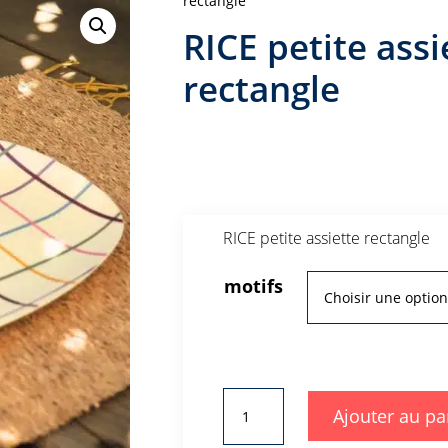
rectangle
RICE petite assi
rectangle
RICE petite assiette rectangle
motifs
quantité
Ajouter au pa
de
RICE