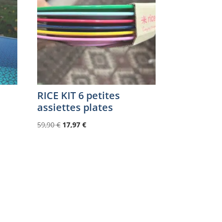
RICE KIT 6 petites
assiettes plates
Le
Le
59,90
€
17,97
€
prix
prix
initial
actuel
était :
est :
59,90 €.
17,97 €.