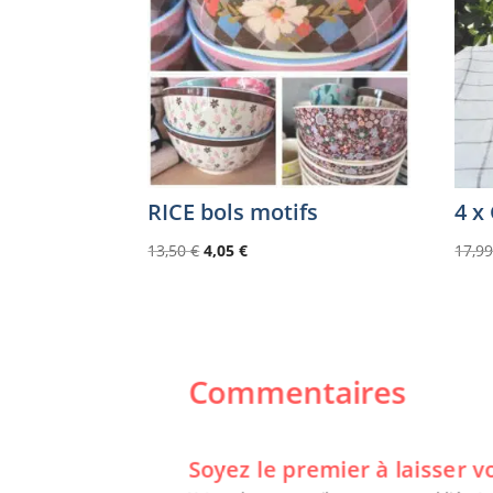
RICE bols motifs
4 x
Le
Le
13,50
€
4,05
€
17,9
prix
prix
initial
actuel
était :
est :
13,50 €.
4,05 €.
Commentaires
Soyez le premier à laisser vo