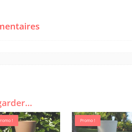
mentaires
arder...
Promo !
Promo !