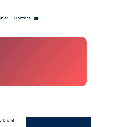
anier
Contact
 Koziol
Le
Le