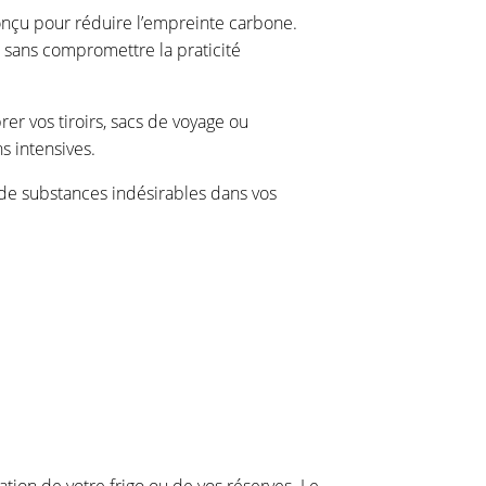
onçu pour réduire l’empreinte carbone.
 sans compromettre la praticité
er vos tiroirs, sacs de voyage ou
s intensives.
n de substances indésirables dans vos
ation de votre frigo ou de vos réserves. Le