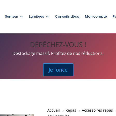
Senteur
Lumières
Conseils déco
Mon compte
P
DÉPÊCHEZ-VOUS !
Déstockage massif. Profitez de nos réductions.
Je fonce
Accueil
→
Repas
→
Accessoires repas
→