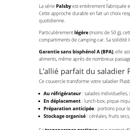
La série
Palsby
est entièrement fabriquée 
Cette approche durable en fait un choix res
quotidienne.
Particulièrement
légère
(moins de 50 g), cet
compartiments de camping-car. Sa solidité l
Garantie sans bisphénol A (BPA)
, elle a
aliments, même après de nombreux passages 
L’allié parfait du saladier 
Ce couvercle transforme votre saladier Plas
Au réfrigérateur
: salades individuelles,
En déplacement
: lunch-box, pique-niq
Préparation anticipée
: portions pour le
Stockage organisé
: céréales, fruits sec
Sa
transparence pratique
vous permet d’id