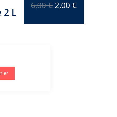
prix
prix
6,00
€
2,00
€
initial
actuel
 2 L
était :
est :
6,00 €.
2,00 €.
nier