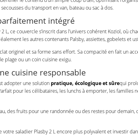
secousses du transport en van, bateau ou sac à dos.
parfaitement intégré
2 L, ce couvercle s’inscrit dans l’univers cohérent Koziol, où 
alement les autres contenants Palsby, assiettes, gobelets et us
éclat originel et sa forme sans effort. Sa compacité en fait un ac
de plage ou un coin cuisine exigu.
une cuisine responsable
est adopter une solution
pratique, écologique et sûre
qui prol
. Parfait pour les célibataires, les lunchs à emporter, les famill
au, des fruits pour une randonnée ou des restes pour demain, c
votre saladier Plasby 2 L encore plus polyvalent et investir dan