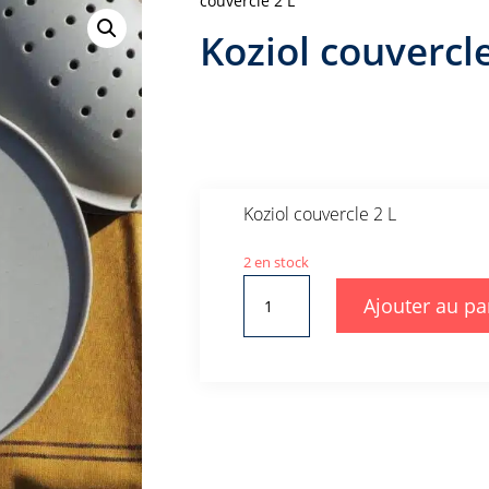
couvercle 2 L
Koziol couvercle
Koziol couvercle 2 L
2 en stock
quantité
Ajouter au pa
de
Koziol
couvercle
2
L