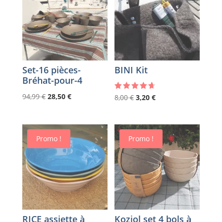
Set-16 pièces-
BINI Kit
Bréhat-pour-4
Le
Le
94,99
€
28,50
€
Le
Le
Note
8,00
€
3,20
€
4.67
prix
prix
prix
prix
sur 5
initial
actuel
initial
actuel
était :
est :
était :
est :
Promo !
Promo !
94,99 €.
28,50 €.
8,00 €.
3,20 €.
RICE assiette à
Koziol set 4 bols à