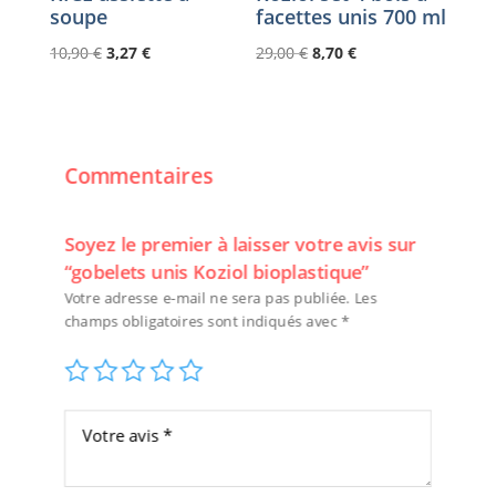
soupe
facettes unis 700 ml
Le
Le
Le
Le
10,90
€
3,27
€
29,00
€
8,70
€
prix
prix
prix
prix
initial
actuel
initial
actuel
était :
est :
était :
est :
10,90 €.
3,27 €.
29,00 €.
8,70 €.
Commentaires
Soyez le premier à laisser votre avis sur
“gobelets unis Koziol bioplastique”
Votre adresse e-mail ne sera pas publiée.
Les
champs obligatoires sont indiqués avec
*