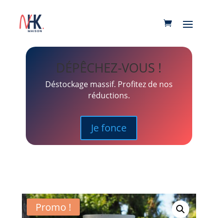
DÉPÊCHEZ-VOUS !
Déstockage massif. Profitez de nos
réductions.
Je fonce
Promo !