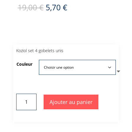
Le
Le
prix
prix
19,00
€
5,70
€
initial
actuel
était :
est :
19,00 €.
5,70 €.
Koziol set 4 gobelets unis
Couleur
quantité
Ajouter au panier
de
gobelets
unis
Koziol
bioplastique